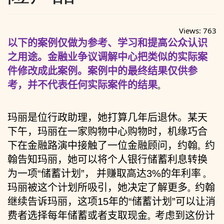
Views:
763
以下的案例仅做为参考、学习和提高公众认识
之用途。金融业争议调解中心把类似的实际案
件修改成此案例。案例中的最终结果仅供参
考，并不代表任何实际案件的结果
。
玛丽是位行政助理，她打算几年后退休。某天
下午，玛丽在一家购物中心购物时，机缘巧合
下在金融路演中接触了一位金融顾问，约翰
约
。
翰告知玛丽，她可以将个人银行储蓄利息转换
为一项
“
储蓄计划
”
，
并赚取高达
3%
的年利率
。
玛丽被这个计划所吸引，她决定了解更多
约翰
。
继续告诉玛丽，这项
15
年的“储蓄计划”可以让消
费者选择每年储蓄或者支取现金
考虑到这份计
。